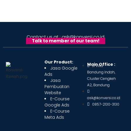
Contact us at : ask@konversi.co.id
Talk to member of our team!
Our Product:
Main Office :
Jl Villa
Jasa Google
Bandung Indah,
Ads
Cluster Cengkeh
Jasa
A2, Bandung
Pembuatan
Website
ask@konversi.co.id
E-Course
0857-2130-3130
Google Ads
E-Course
Meta Ads