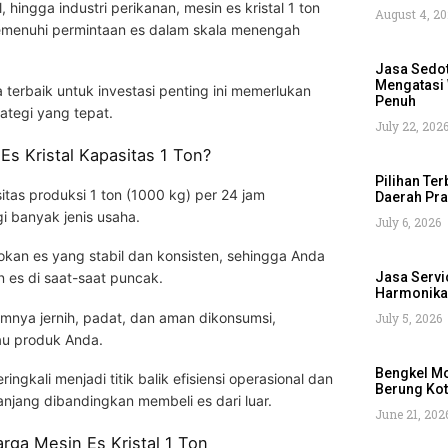
l, hingga industri perikanan, mesin es kristal 1 ton
August 4, 2
memenuhi permintaan es dalam skala menengah
Jasa Sedot
Mengatasi 
erbaik untuk investasi penting ini memerlukan
Penuh
ategi yang tepat.
July 22, 202
s Kristal Kapasitas 1 Ton?
Pilihan Ter
itas produksi 1 ton (1000 kg) per 24 jam
Daerah Pr
i banyak jenis usaha.
July 6, 2026
okan es yang stabil dan konsisten, sehingga Anda
Jasa Servi
n es di saat-saat puncak.
Harmonika 
umnya jernih, padat, dan aman dikonsumsi,
July 5, 2026
au produk Anda.
Bengkel Mo
ringkali menjadi titik balik efisiensi operasional dan
Berung Ko
jang dibandingkan membeli es dari luar.
June 21, 202
rga Mesin Es Kristal 1 Ton