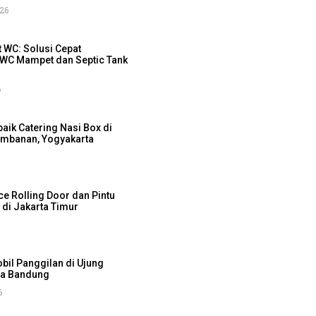
026
 WC: Solusi Cepat
WC Mampet dan Septic Tank
6
baik Catering Nasi Box di
ambanan, Yogyakarta
ce Rolling Door dan Pintu
di Jakarta Timur
bil Panggilan di Ujung
ta Bandung
6