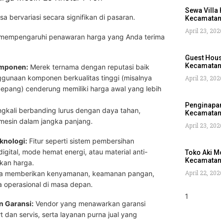
Sewa Villa
isa bervariasi secara signifikan di pasaran.
Kecamatan 
April 23, 202
 mempengaruhi penawaran harga yang Anda terima
Guest Hous
Kecamatan 
omponen:
Merek ternama dengan reputasi baik
ggunaan komponen berkualitas tinggi (misalnya
April 23, 202
epang) cenderung memiliki harga awal yang lebih
Penginapan
ngkali berbanding lurus dengan daya tahan,
Kecamatan 
 mesin dalam jangka panjang.
April 23, 202
knologi:
Fitur seperti sistem pembersihan
digital, mode hemat energi, atau material anti-
Toko Aki M
Kecamatan 
kan harga.
April 22, 202
 juga memberikan kenyamanan, keamanan pangan,
 operasional di masa depan.
n Garansi:
Vendor yang menawarkan garansi
 dan servis, serta layanan purna jual yang