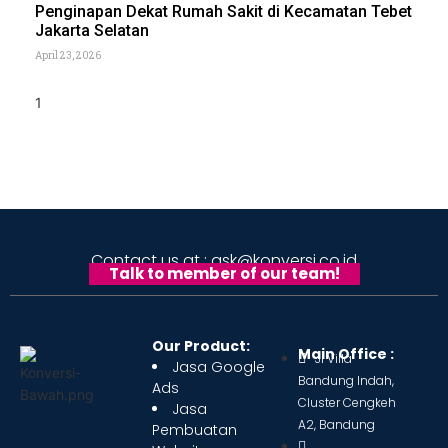
Penginapan Dekat Rumah Sakit di Kecamatan Tebet
Jakarta Selatan
April 23, 2026
Contact us at : ask@konversi.co.id
Talk to member of our team!
Our Product:
Main Office :
Jl Villa
Jasa Google
Bandung Indah,
Ads
Cluster Cengkeh
Jasa
A2, Bandung
Pembuatan