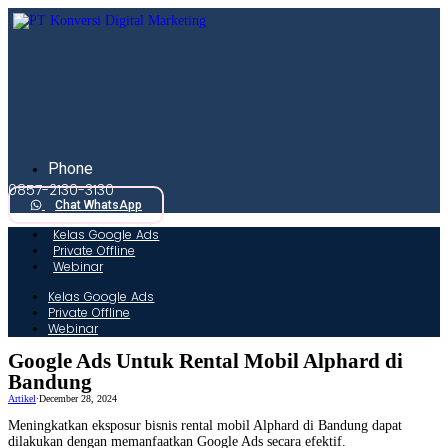
Skip
to
content
Phone
0857-2130-3130
Chat WhatsApp
Kelas Google Ads
Private Offline
Webinar
Kelas Google Ads
Private Offline
Webinar
Google Ads Untuk Rental Mobil Alphard di
Bandung
Artikel
·
December 28, 2024
Meningkatkan eksposur bisnis rental mobil Alphard di Bandung dapat
dilakukan dengan memanfaatkan Google Ads secara efektif.