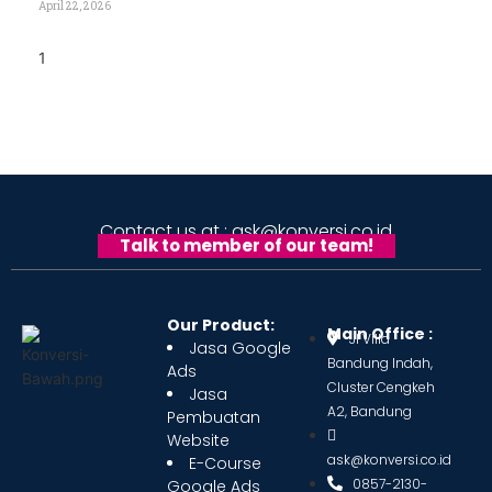
April 22, 2026
Contact us at : ask@konversi.co.id
Talk to member of our team!
Our Product:
Main Office :
Jl Villa
Jasa Google
Bandung Indah,
Ads
Cluster Cengkeh
Jasa
A2, Bandung
Pembuatan
Website
ask@konversi.co.id
E-Course
0857-2130-
Google Ads