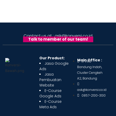
Contact us at : ask@konversi.co.id
Talk to member of our team!
Our Product:
Main Office :
Jl Villa
Jasa Google
Bandung Indah,
Ads
Cluster Cengkeh
Jasa
A2, Bandung
Pembuatan
Website
ask@konversi.co.id
E-Course
0857-2130-3130
Google Ads
E-Course
Meta Ads