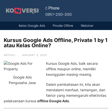
Phone
0857-2130-3130
Kelas Google Ads
Private Offline
Webinar
Kursus Google Ads Offline, Private 1 by 1
atau Kelas Online?
ARTIKEL
·
JANUARY 3, 2025
Kursus Google Ads, baik secara
offline maupun online, memiliki
keunggulan masing-masing.
Google Ads
Pengusaha Jasa
Dalam pembahasan ini, kita akan
mendalami manfaat, tantangan, dan
faktor yang memengaruhi efektivitas
pelaksanaan kursus
offline Google Ads
.