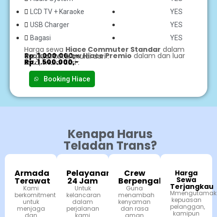
LCD TV + Karaoke
YES
USB Charger
YES
Bagasi
YES
Harga sewa
Hiace Commuter Standar
dalam
Rp. 1.000.000,-
Harga sewa
New Hiace Premio
dalam dan luar
dan luar kota, mulai dari :
Rp. 1.500.000,-
kota, mulai dari :
Booking Hiace
Kenapa Harus
Teladan Trans?
Armada
Pelayanan
Crew
Harga
Sewa
Terawat
24 Jam
Berpengalaman
Terjangkau
Kami
Untuk
Guna
Mmengutamak
berkomitment
kelancaran
menambah
kepuasan
untuk
dalam
kenyaman
pelanggan,
menjaga
perjalanan
dan rasa
kamipun
dan
kami
aman