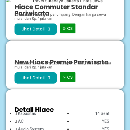
Hiace Commuter Standar
Pariwisata
Kapasitas 14 Bangku penumpang, Dengan harga sewa
mulai dari Rp. 1juta -an
CS
Lihat Detail
New Hiace Premio Pariwisata
Kapasitas 12-14 Bangku penumpang, Dengan harga sewa
mulai dari Rp. 1juta -an
CS
Lihat Detail
Detail Hiace
Kapasitas
14 Seat
AC
YES
Audio System
YES