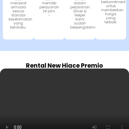
berkomitment
merawat
memiliki
dalam
untuk
armada
pelayanan
perjalanan.
memberikan
sesuai
24 jam.
Driver &
harga
standar
–
Helper
yang
keselamatan
kami
terbaik.
yang
sudah
beralaku.
berpengalaman.
Rental New Hiace Premio