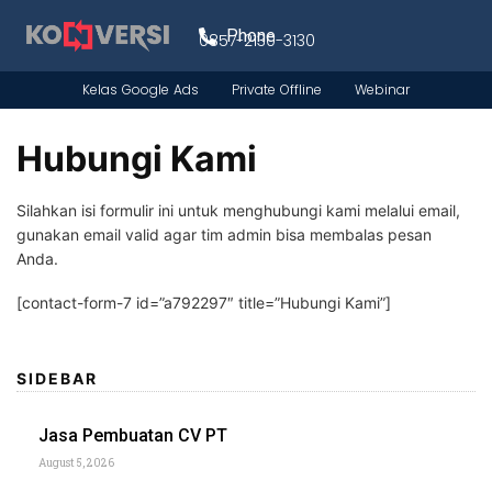
Phone
0857-2130-3130
Kelas Google Ads
Private Offline
Webinar
Hubungi Kami
Silahkan isi formulir ini untuk menghubungi kami melalui email,
gunakan email valid agar tim admin bisa membalas pesan
Anda.
[contact-form-7 id=”a792297″ title=”Hubungi Kami”]
SIDEBAR
Jasa Pembuatan CV PT
August 5, 2026